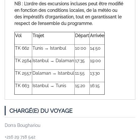
NB : L’ordre des excursions incluses peut être modifié
en fonction des conditions locales, de la météo ou
des impératifs d’organisation, tout en garantissant le
respect de l’ensemble du programme.
Vol
Trajet
Départ
Arrivée
TK 662
Tunis → Istanbul
10:00
14:50
TK 2564
Istanbul → Dalaman
17:35
19:00
TK 2557
Dalaman → Istanbul
11:55
13:30
TK 663
Istanbul → Tunis
15:20
16:15
CHARGÉ(E) DU VOYAGE
Dorra Boughariou
+216 29 718 542