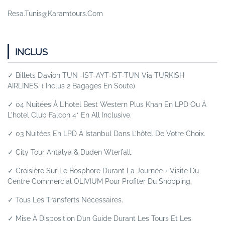
Resa.tunis@karamtours.com
INCLUS
✓ Billets D’avion TUN -IST-AYT-IST-TUN Via TURKISH
AIRLINES. ( Inclus 2 Bagages En Soute)
✓ 04 Nuitées À L'hotel Best Western Plus Khan En
LPD
Ou
À
L'hotel Club Falcon 4* En
All Inclusive
.
✓ 03 Nuitées En LPD À Istanbul Dans L’hôtel De Votre Choix.
✓ City Tour Antalya & Duden Wterfall.
✓ Croisière Sur Le Bosphore Durant La Journée + Visite Du
Centre Commercial OLIVIUM Pour Profiter Du Shopping.
✓ Tous Les Transferts Nécessaires.
✓ Mise À Disposition D’un Guide Durant Les Tours Et Les