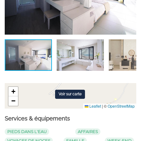
+
Voir sur carte
−
Leaflet
|
©
OpenStreetMap
Services & équipements
PIEDS DANS L'EAU
AFFAIRES
VOYAGES DE NOCES
FAMILLE
WEEK-END